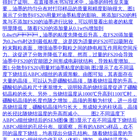
得到了证明。 在直接墨水书写技术中，油墨的特性至关重
要，油墨的均匀分布对打印样品的质量和精度影响很大。图1
展示了分散剂(FS20)用量对油墨粘度的影响。将添加FS20的料
浆与不添加FS20的油墨进行比较，可以明显看出前者的粘度
明显降低，随着FS20的添加量从0.1wt%增加到
0.4wt%，油墨的粘度先降低后升高，在FS20添加量
为0.2wt%时达到最低粘度。这是因为适量的FS20可以吸附在
粉末颗粒表面，增强油墨中颗粒之间的静电相互作用和空间斥
力。这促进了分散并降低了粘度。然而，过量的FS20会导致
油墨中FS20的官能团之间形成电刷状结构，导致粘度增加。
图1 分散剂(FS20)用量对油墨粘度的影响 图2显示了在不同温
度下烧结后ABPCs细丝的表观形貌。由图可知，其表面存在
大量的晶须，可以认为是硼酸铝晶须，随着烧结温度的升高，
硼酸铝的晶粒尺寸逐渐增大，说明较高的烧结温度促进了硼酸
铝晶粒的长大。另外，当烧结温度从1000℃升高到1100℃时，
硼酸铝晶须的长度也随之增加，晶须的形貌为针状，进一步提
高烧结温度，硼酸铝晶须均匀长大，形成较大的柱状晶，晶须
的长径比随烧结温度的升高而减小。 图2 不同温度下
ABPCs细丝烧结后的SEM图像 图3显示了在不同温度下烧结后
ABPCs细丝的孔径分布。据观察，所有的ABPCs样品，在不
同的温度下烧结，均表现出分级孔结构。随着烧结温度的升
高，ABPCs细丝的中值孔径（体积）增加。当烧结温度为