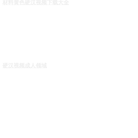
材料黄色硬汉视频下载大全
氧化锆光敏陶瓷3D打印材料
氧化铝光敏陶瓷3D打印材料
直写浆料系列
硬汉视频APP色版浆料系列
硬汉视频成人领域
陶瓷打印
硬汉视频APP色版打印
4D打印
航空航天
高校科研
医疗领域