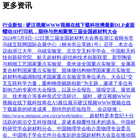
更多资讯
行业新知 | 硬汉视频WWW视频在线下载科技携最新DLP桌面
蠕动3D打印机，期待与您相聚第三届全国超材料大会
2024年5月9日~12日第三届全国超材料大会将在浙江省桐乡市
乌镇互联网国际会展中心（桐乡市云享路1号）召开，本次会
议由浙江大学、乌镇实验室、北京交叉科学学会、中国航天科
技创新研究院、航天超材料/超结构技术创新联盟、新型陶瓷
与精细工艺国家重点实验室、毫米波全国重点实验室、金属基
复合材料国家重点实验室、固体微结构物理国家重点实验室、
超材料电磁调制技术国家重点实验室等单位承办。大会以“交
叉互联科学力量，重构物质赋能创新”为主题，邀请了多位有
影响力的专家作大会报告，以及分会报告、墙报交流、展览展
示、技术推介等多种形式交流研讨。 届时，硬汉视频WWW
视频在线下载科技将在A5展位展示硬汉视频WWW视频在线
下载最新的研发成果，期待您的莅临指导。 会议链接：
http://www.metasoc.org.cn/cn/web/index/ 超材料是本世纪十分
活跃的前沿交叉科技领域，是诸多颠覆性技术的源头。中国材
料研究学会超材料分会、中国物理学会电介质物理专业委员
会、中国电子学会元件分会发起的全国超材料大会旨在推动我