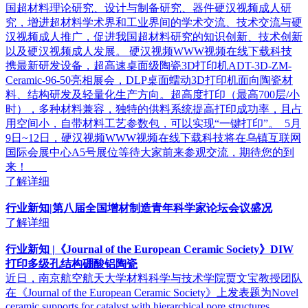
国超材料理论研究、设计与制备研究、器件硬汉视频成人研
究，增进超材料学术界和工业界间的学术交流、技术交流与硬
汉视频成人推广，促进我国超材料研究的知识创新、技术创新
以及硬汉视频成人发展。 硬汉视频WWW视频在线下载科技
携最新研发设备，超高速桌面级陶瓷3D打印机ADT-3D-ZM-
Ceramic-96-50亮相展会，DLP桌面蠕动3D打印机面向陶瓷材
料、结构研发及轻量化生产方向。超高度打印（最高700层/小
时），多种材料兼容，独特的供料系统提高打印成功率，且占
用空间小，自带材料工艺参数包，可以实现“一键打印”。 5月
9日~12日，硬汉视频WWW视频在线下载科技将在乌镇互联网
国际会展中心A5号展位等待大家前来参观交流，期待您的到
来！
了解详细
行业新知|第八届全国增材制造青年科学家论坛会议盛况
了解详细
行业新知 |《Journal of the European Ceramic Society》DIW
打印多级孔结构硼酸铝陶瓷
近日，南京航空航天大学材料科学与技术学院贾文宝教授团队
在《Journal of the European Ceramic Society》上发表题为Novel
ceramic supports for catalyst with hierarchical pore structures