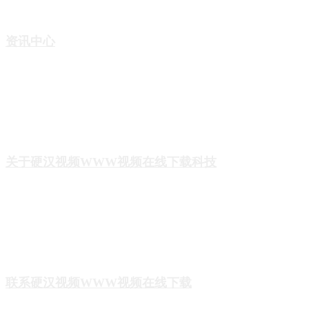
齿科硬汉视频成人
资讯中心
行业动态
打印案例
企业新闻
关于硬汉视频WWW视频在线下载科技
公司简介
公司发展历程
知识产权
联系硬汉视频WWW视频在线下载