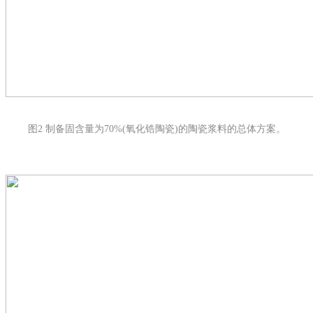
图2 制备固含量为70%(氧化锆陶瓷)的陶瓷浆料的总体方案。