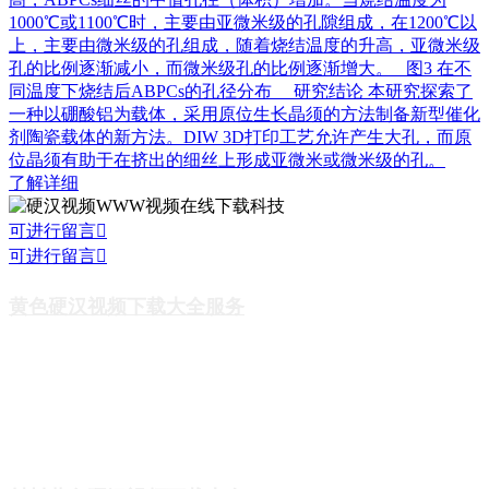
1000℃或1100℃时，主要由亚微米级的孔隙组成，在1200℃以
上，主要由微米级的孔组成，随着烧结温度的升高，亚微米级
孔的比例逐渐减小，而微米级孔的比例逐渐增大。 图3 在不
同温度下烧结后ABPCs的孔径分布 研究结论 本研究探索了
一种以硼酸铝为载体，采用原位生长晶须的方法制备新型催化
剂陶瓷载体的新方法。DIW 3D打印工艺允许产生大孔，而原
位晶须有助于在挤出的细丝上形成亚微米或微米级的孔。
了解详细
可进行留言

可进行留言

黄色硬汉视频下载大全服务
DLP陶瓷3D打印机
DIW陶瓷3D打印机
SLA陶瓷3D打印机