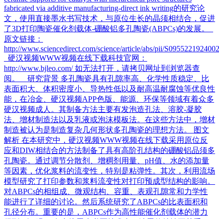
fabricated via additive manufacturing-direct ink writing的研究论
文，使用直接墨水书写技术，与原位生长的晶须相结合，促进
了3D打印陶瓷催化剂载体-硼酸铝多孔陶瓷(ABPCs)的发展。
原文链接：
http://www.sciencedirect.com/science/article/abs/pii/S095522192400
硬汉视频WWW视频在线下载科技官网：
http://www.bjleo.com/ 如无法打开，请拷贝网址到浏览器查
阅。 研究背景 多孔陶瓷具有孔隙率高、化学性质稳定、比
表面积大、体积密度小、导热性低以及耐高温耐腐蚀等优良性
能，在冶金、硬汉视频APP色版、能源、环保等领域有着众多
硬汉视频成人。其制备方法主要有发泡造孔法、溶胶-凝胶
法、增材制造法以及乳液或泡沫模板法。在这些方法中，增材
制造被认为是制造复杂几何形状多孔陶瓷的理想方法。 图文
解析 在本研究中，硬汉视频WWW视频在线下载采用原位反
应和DIW相结合的方法制备了具有高阶孔结构的硼酸铝品须多
孔陶瓷。通过调节分散剂、增稠剂用量、pH值、水的添加量
等因素，优化浆料的流变性，特别是粘弹性。其次，利用流场
模型研究了打印参数和浆料流变性对打印预成型结构的影响。
对ABPCs的相组成、微观结构、容重、表观孔隙常和力学性
能进行了详细的讨论。然后系统研究了ABPCs的比表面积和
孔径分布。重要的是，ABPCs作为高性能催化剂载体的潜力